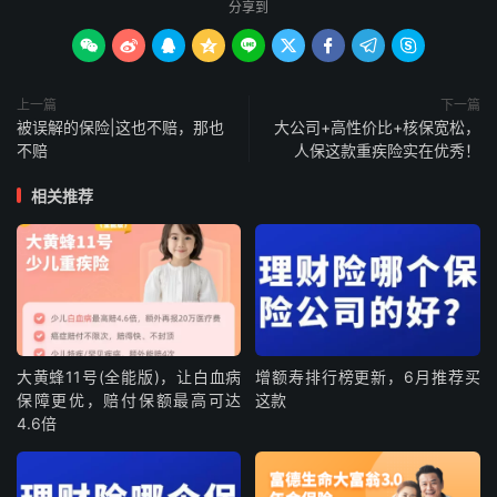
分享到









上一篇
下一篇
被误解的保险|这也不赔，那也
大公司+高性价比+核保宽松，
不赔
人保这款重疾险实在优秀！
相关推荐
大黄蜂11号(全能版)，让白血病
增额寿排行榜更新，6月推荐买
保障更优，赔付保额最高可达
这款
4.6倍