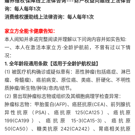
赡养维权保障线上法律咨询---财产权益问题线上法律咨
询：每人每年1次
消费维权援助线上法律咨询：每人每年1次
家立方全能卡健康告知：
本人阅知并承诺完整阅读并理解以下问询内容并如实告知:
一、本人在激活本家立方·全龄护航前，不曾有过以下情
况：
1. 全年龄段通用条款【适用于全龄护航权益】
(1) 被医疗机构确诊或疑似患有：恶性肿瘤(包括癌症、淋巴
瘤、骨髓瘤)、癌前病变、原位癌、类癌、肝硬化、不明性
质肿瘤/新生物/肿块/息肉/结节。
(2) 曾出现肿瘤标志物或组织及其细胞病理学检查异常：
肿瘤标志物：甲胎蛋白(AFP)、癌胚抗原(CEA)、前列腺抗
异性抗原（PSA)、癌抗原 125(CA125）、癌抗原
199(CA199）、癌抗原 15-3(CA15-3)、癌抗原
50(CA50）、糖类抗原 242(CA242）、胃癌相关抗原