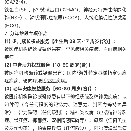
(CA72-4)、
铁蛋白(SF)、β2 微球蛋白(β2-MG)、神经元特异性烯醇化
酶(NSE）、鳞状细胞癌抗原(SCCA)、人绒毛膜促性腺激素
(HCG)。
2. 分年龄段专项条款
(1) 少儿成长权益服务【出生后 28 天-17 周岁(含)】：
被医疗机构确诊或疑似患有：罕见病相关疾病、白血病相关
疾病。
(2) 中青活力权益服务【18-59 周岁(含)】：
被医疗机构确诊或疑似患有：国内/海外特定器械指定适应
症疾病、靶向疗法适应症疾病。
(3) 老年安康权益服务【60-80 周岁(含)】：
被医疗机构确诊或疑似患有以下神经系统及精神类疾病：认
知障碍（含任何程度的记忆力、注意力、判断力等持续异
常）；智力障碍（任何级别）；精神类疾病（包括精神分裂
症、躁狂症、抑郁症、双相情感障碍等）；癫痫（任何类型
及发作频率）；帕金森氏病（任何阶段）；阿尔茨海默氏病