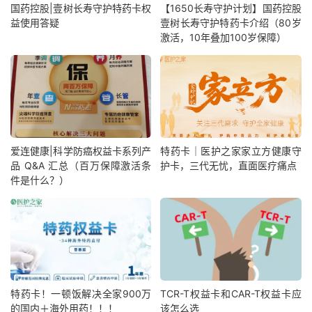
国药控股|壹树长寿守护特药卡权
【1650长寿守护计划】国药控股
益使用答疑
壹树长寿守护特药卡介绍（80岁
激活，10年叠加100岁保障）
爱连健康|科学防癌权益卡系列产
特药卡｜医护之家家立方健康守
品 Q&A 汇总（百万保障激活条
护卡，三代无忧，直面医疗痛点
件是什么？）
特药卡！一顿饭解决全家900万
TCR-T权益卡和CAR-T权益卡应
的国内＋海外用药！！！
该怎么选