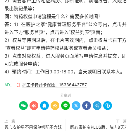
2）需要客户上传相应病历、诊断证明、病理报告、入院记
录出院记录等；
问：
特药权益申请流程是什么？需要多长时间？
答：
1）在医护之家“健康管理服务平台”公众号内，点击并
进入下方“服务首页”，点击进入“权益列表”页面；
2）权益等待期过后，在卡片有效期内，点击权益卡右下方
“查看权益”即可申请特药权益服务或查看会员权益；
3）点击对应权益，进入服务页面填写申请信息并提交，即
可完成服务申请；
4）预约时间：工作日9:00-18:00，当天或明日联系本人。
AD：
【】
护工卡特药卡保险：15336443757
分享到









上一篇
下一篇
圆心安护星不用保单搭配不含既
圆心康护宝PLUS版，院内8天7