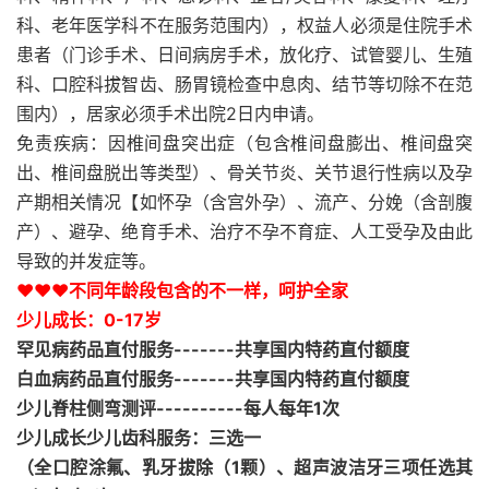
科、老年医学科不在服务范围内），权益人必须是住院手术
患者（门诊手术、日间病房手术，放化疗、试管婴儿、生殖
科、口腔科拔智齿、肠胃镜检查中息肉、结节等切除不在范
围内），居家必须手术出院2日内申请。
免责疾病：因椎间盘突出症（包含椎间盘膨出、椎间盘突
出、椎间盘脱出等类型）、骨关节炎、关节退行性病以及孕
产期相关情况【如怀孕（含宫外孕）、流产、分娩（含剖腹
产）、避孕、绝育手术、治疗不孕不育症、人工受孕及由此
导致的并发症等。
❤️❤️❤️不同年龄段包含的不一样，呵护全家
少儿成长：0-17岁
罕见病药品直付服务-------共享国内特药直付额度
白血病药品直付服务-------共享国内特药直付额度
少儿脊柱侧弯测评----------每人每年1次
少儿成长少儿齿科服务：三选一
（全口腔涂氟、乳牙拔除（1颗）、超声波洁牙三项任选其