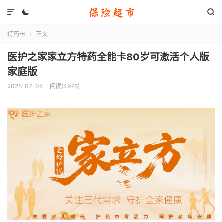



特药卡
正文

医护之家家立方特药全能卡80岁可激活个人版
家庭版
2025-07-04
阅读(4976)