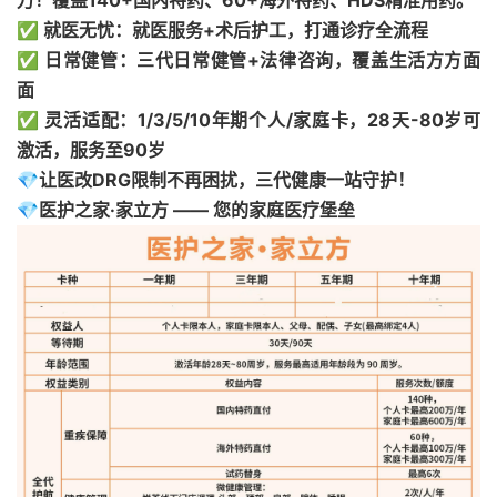
万！覆盖140+国内特药、60+海外特药、HDS精准用药。
✅ 就医无忧：就医服务+术后护工，打通诊疗全流程
✅ 日常健管：三代日常健管+法律咨询，覆盖生活方方面
面
✅ 灵活适配：1/3/5/10年期个人/家庭卡，28天-80岁可
激活，服务至90岁
💎让医改DRG限制不再困扰，三代健康一站守护！
💎医护之家·家立方 —— 您的家庭医疗堡垒