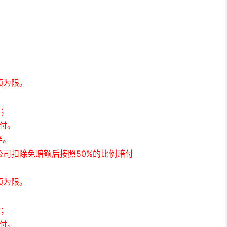
额为限。
；
付；
给付。
半。
司扣除免赔额后按照50%的比例赔付
额为限。
；
付；
给付。