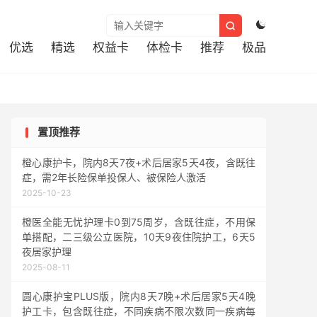



优选
精选
权益卡
体检卡
推荐
极品
置顶推荐
橙心康护卡，院内8天7夜+术后居家5天4夜，含既往
症，需2年长险保单投保人、被保险人激活
2025-10-23
橙医全能无忧护理卡0到75周岁，含既往症，不用保
单搭配，二三级公立医院，10天9夜住院护工，6天5
夜居家护理
2025-08-11
圆心康护宝PLUS版，院内8天7晚+术后居家5天4晚
护工卡，包含既往症，不同疾病不限次数同一疾病每