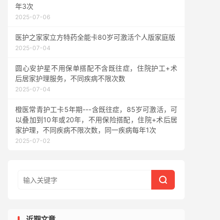
年3次
2025-07-06
医护之家家立方特药全能卡80岁可激活个人版家庭版
2025-07-04
圆心安护星不用保单搭配不含既往症，住院护工+术
后居家护理服务，不同疾病不限次数
2025-07-04
橙医常青护工卡5年期---含既往症，85岁可激活，可
以叠加到10年或20年，不用保险搭配，住院+术后居
家护理，不同疾病不限次数，同一疾病每年1次
2025-07-02

近期文章