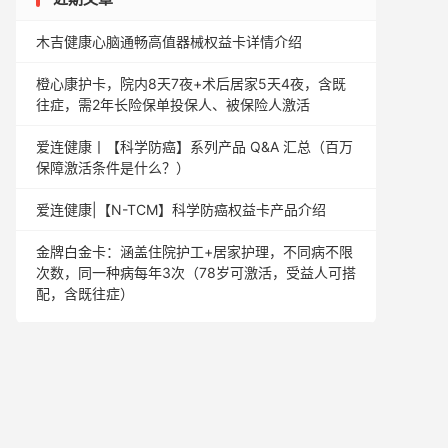
木吉健康心脑通畅高值器械权益卡详情介绍
橙心康护卡，院内8天7夜+术后居家5天4夜，含既
往症，需2年长险保单投保人、被保险人激活
爱连健康丨【科学防癌】系列产品 Q&A 汇总（百万
保障激活条件是什么？）
爱连健康|【N-TCM】科学防癌权益卡产品介绍
金牌白金卡：涵盖住院护工+居家护理，不同病不限
次数，同一种病每年3次（78岁可激活，受益人可搭
配，含既往症）