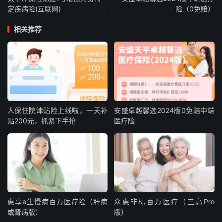
定疾病险(互联网)
险（0免赔）
相关推荐
人保住院津贴险上线啦，一天补
安盛卓越馨选2024版0免赔中端
贴200元，抓紧下手抢
医疗险
惠享e生慢病百万医疗险（肝病
众惠非标百万医疗（三高Pro
或肾病版）
版）