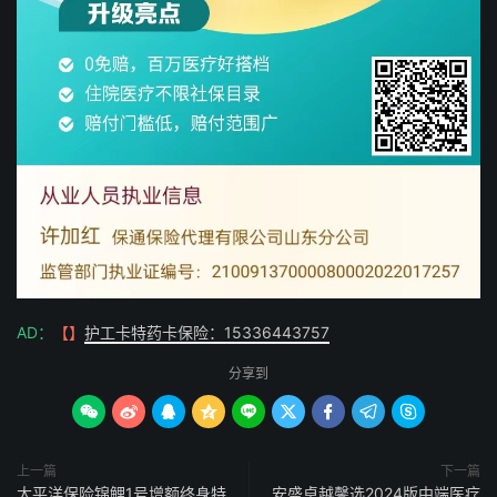
AD：
【】
护工卡特药卡保险：15336443757
分享到









上一篇
下一篇
太平洋保险锦鲤1号增额终身特
安盛卓越馨选2024版中端医疗