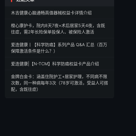
木吉健康心脑通畅高值器械权益卡详情介绍
橙心康护卡，院内8天7夜+术后居家5天4夜，含既
往症，需2年长险保单投保人、被保险人激活
爱连健康丨【科学防癌】系列产品 Q&A 汇总（百万
保障激活条件是什么？）
爱连健康|【N-TCM】科学防癌权益卡产品介绍
金牌白金卡：涵盖住院护工+居家护理，不同病不限
次数，同一种病每年3次（78岁可激活，受益人可搭
配，含既往症）