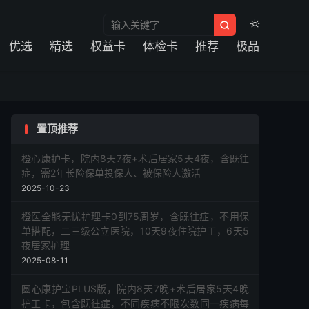



优选
精选
权益卡
体检卡
推荐
极品
置顶推荐
橙心康护卡，院内8天7夜+术后居家5天4夜，含既往
症，需2年长险保单投保人、被保险人激活
2025-10-23
橙医全能无忧护理卡0到75周岁，含既往症，不用保
单搭配，二三级公立医院，10天9夜住院护工，6天5
夜居家护理
2025-08-11
圆心康护宝PLUS版，院内8天7晚+术后居家5天4晚
护工卡，包含既往症，不同疾病不限次数同一疾病每