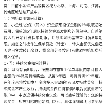
答：目前小金珠产品销售区域为北京、上海、河南、江苏，
其余区域陆续开放中。
问：初始费用如何计算？
答：小金珠”投保（转入）资金按您投保金额的1％收取初始
费用，保单满5年后以持续奖金派发到您的保单中。自首笔
转入后开始计算保单期限，后续追加无需重新计算5年期
限。如您之前操作过保单贷款（转出），转入金额优先偿还
历史已贷款转出金额，剩余部分会按照1％收取初始扣费后
进入保单。
Q7问：持续奖金如何计算？
答：您持有满5年后，按照您在前5个保单年度内累计投入
金额的1％派发持续奖金。从第6年起，每持有满1个年度，
在年度未将按照本年度内投入金额的1％派发持续奖金。持
续奖金不产生收益，持续奖金仅在持有满5年后发放至您的
账户中，中途退保持续奖金失效。可以简单理解为：您的持
续奖金＝您被扣除的初始费用之和。具体详细说明可参见条