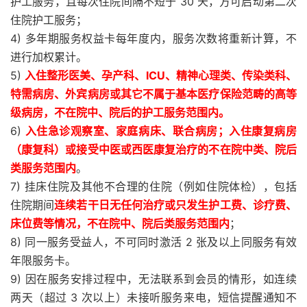
护工服务，且每次住院间隔不短于 30 天，方可启动第二次
住院护工服务；
4) 多年期服务权益卡每年度内，服务次数将重新计算，不
进行加权累计。
5)
入住整形医美、孕产科、ICU、精神心理类、传染类科、
特需病房、外宾病房或其它不属于基本医疗保险范畴的高等
级病房，不在院中、院后的护工服务范围内。
6)
入住急诊观察室、家庭病床、联合病房；入住康复病房
（康复科）或接受中医或西医康复治疗的不在院中类、院后
类服务范围内
。
7) 挂床住院及其他不合理的住院（例如住院体检），包括
住院期间
连续若干日无任何治疗或只发生护工费、诊疗费、
床位费等情况，不在院中、院后类服务范围内
；
8) 同一服务受益人，不可同时激活 2 张及以上同服务有效
年限服务卡。
9) 因在服务安排过程中，无法联系到会员的情形，如连续
两天（超过 3 次以上）未接听服务来电，短信提醒通知不