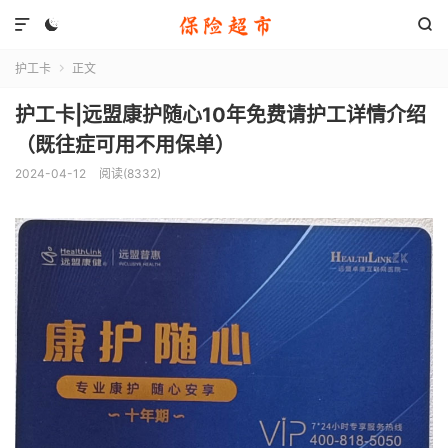



护工卡
正文

护工卡|远盟康护随心10年免费请护工详情介绍
（既往症可用不用保单）
2024-04-12
阅读(8332)