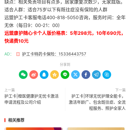
缺点：相关免责项目有点多，居家康复次数少，无家庭版。
适合人群：适合75岁以下有既往症没有保险的人群
远盟护工卡客服电话400-818-5050咨询，服务时间：全年
无休（每日9：00-21：00)
远盟康护随心卡个人版价格表：5年298元，10年690元，
快递费10元
AD：
【】
护工卡特药卡保险：15336443757
分享到









上一篇
下一篇
护工卡|橙医健康护无忧卡激活
护工卡|环球无忧护理全能卡，
申请流程及公司介绍
激活年龄广、包含既往症、全流
程服务、照护全家人
相关推荐