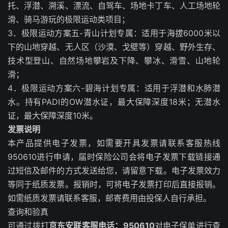
托、浮潜、溯溪、漂流、自驾车、场地卡丁车、人工场地轮
滑、骑马游玩的极限运动类项目；
3．极限运动方案五-青山计划专属：适用于海拔6000米以
下的山地穿越、无人区（沙漠、戈壁等）穿越、野外生存、
技术型登山、自然场地攀岩及下降、攀冰、滑雪、山地轮
滑；
4．极限运动方案六-碧海计划专属：适用于浮潜和水肺潜
水。持有PADI的OW潜水证，最大保障深度18米；无潜水
证，最大保障深度10米。
发票说明
本产品提供电子发票，如需要开具发票请联系客服热线
950610进行申请，届时保险公司会将电子发票下载链接通
过短信及邮件的方式发送给您，请留意下载。电子发票效力
等同于纸质发票。报销时，可将电子发票打印后直接报销。
如需纸质发票请联系客服，邮寄费用由投保人自行承担。
查询和验真
可通过拨打
京东安联客服电话：950610
对电子保单进行查