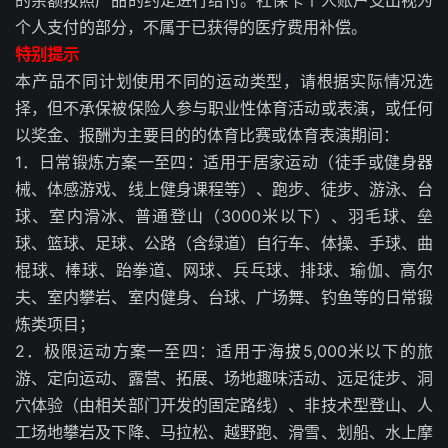
个人支付的部分，不属于已获得的医疗费用补偿。
特别提示
本产品不同计划使用不同的运动类型，请根据实际情况选
择，但不承保被保险人参与职业性体育活动或表演，或任何
以奖金、报酬为主要目的的体育比赛或体育表演期间：
1．日常锻炼方案一至四：适用于居家运动（徒手或健身器
械、体感游戏、线上健身课程等）、跑步、徒步、游泳、台
球、室内滑冰、普通登山（3000米以下）、羽毛球、垒
球、篮球、足球、公路（含绿道）自行车、体操、手球、曲
棍球、棒球、跆拳道、网球、兵乓球、排球、瑜伽、高尔
夫、室内攀岩、室内健身、台球、广场舞、钓鱼等的日常锻
炼类项目；
2．极限运动方案一至四：适用于海拔5,000米以下的旅
游、定向运动、露营、拓展、场地趣味活动、远足徒步、洞
穴体验（由相关部门开发的固定路线）、非技术型登山、人
工场地攀岩及下降、马拉松、越野跑、滑雪、划船、水上摩