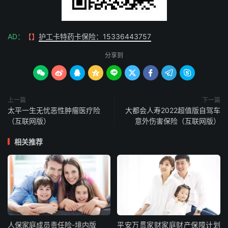
AD：
【】
护工卡特药卡保险：15336443757
分享到









上一篇
下一篇
太平一生无忧恶性肿瘤医疗险
大都会人寿2022超值版自驾车
（互联网版）
意外伤害保险（互联网版）
相关推荐
人保家庭成员责任险-境内版
平安万贯家财家庭财产保障计划