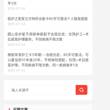
年3次
2025-07-06
医护之家家立方特药全能卡80岁可激活个人版家庭版
2025-07-04
圆心安护星不用保单搭配不含既往症，住院护工+术
后居家护理服务，不同疾病不限次数
2025-07-04
橙医常青护工卡5年期---含既往症，85岁可激活，可
以叠加到10年或20年，不用保险搭配，住院+术后居
家护理，不同疾病不限次数，同一疾病每年1次
2025-07-02

近期文章