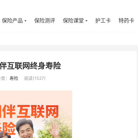
保险产品
保险测评
保险课堂
护工卡
特药卡
伴互联网终身寿险
分类：
寿险
阅读(1527)