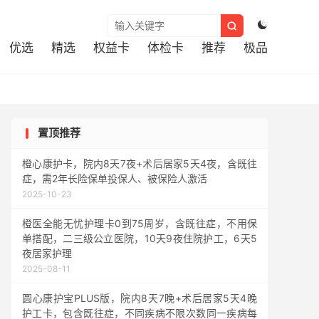



优选
精选
权益卡
体检卡
推荐
极品
置顶推荐
橙心康护卡，院内8天7夜+术后居家5天4夜，含既往
症，需2年长险保单投保人、被保险人激活
2025-10-23
橙医全能无忧护理卡0到75周岁，含既往症，不用保
单搭配，二三级公立医院，10天9夜住院护工，6天5
夜居家护理
2025-08-11
圆心康护宝PLUS版，院内8天7晚+术后居家5天4晚
护工卡，包含既往症，不同疾病不限次数同一疾病每