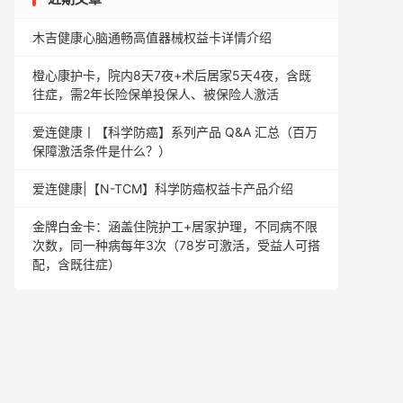
木吉健康心脑通畅高值器械权益卡详情介绍
橙心康护卡，院内8天7夜+术后居家5天4夜，含既
往症，需2年长险保单投保人、被保险人激活
爱连健康丨【科学防癌】系列产品 Q&A 汇总（百万
保障激活条件是什么？）
爱连健康|【N-TCM】科学防癌权益卡产品介绍
金牌白金卡：涵盖住院护工+居家护理，不同病不限
次数，同一种病每年3次（78岁可激活，受益人可搭
配，含既往症）